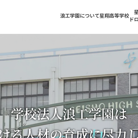
浪工学園について
星翔高等学校
ド
学校法人浪工学園は
ける人材の育成に
尽力